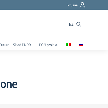
Prijava
Išči
Futura – Sklad PNRR
PON projekti
ione