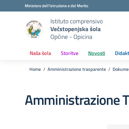
Vai ai contenuti
Vai al menu di navigazione
Vai al footer
Ministero dell'Istruzione e del Merito
Istituto comprensivo
Večstopenjska šola
Opčine - Opicina
Naša šola
Storitve
Novosti
Didakt
Home
Amministrazione trasparente
Dokume
Amministrazione T