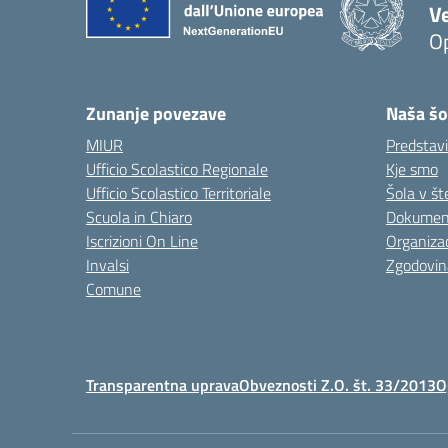
V
Op
Zunanje povezave
Naša šo
MIUR
Predstav
Ufficio Scolastico Regionale
Kje smo
Ufficio Scolastico Territoriale
Šola v št
Scuola in Chiaro
Dokument
Iscrizioni On Line
Organizac
Invalsi
Zgodovin
Comune
Transparentna uprava
Obveznosti Z.O. št. 33/2013
O