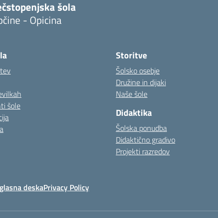
ečstopenjska šola
čine - Opicina
la
Storitve
itev
Šolsko osebje
Družine in dijaki
evilkah
Naše šole
i šole
Didaktika
ija
Šolska ponudba
a
Didaktično gradivo
Projekti razredov
glasna deska
Privacy Policy