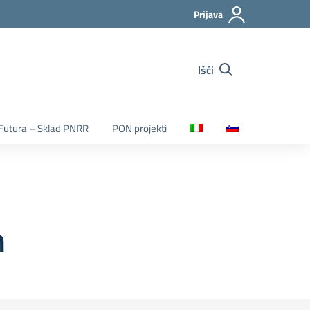
Prijava
Išči
Futura – Sklad PNRR
PON projekti
n