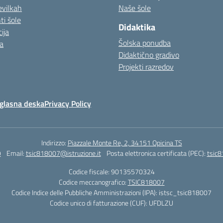
evilkah
Naše šole
i šole
Didaktika
ija
Šolska ponudba
a
Didaktično gradivo
Projekti razredov
glasna deska
Privacy Policy
Indirizzo:
Piazzale Monte Re, 2, 34151 Opicina TS
9
Email:
tsic818007@istruzione.it
Posta elettronica certificata (PEC):
tsic8
Codice fiscale: 90135570324
Codice meccanografico:
TSIC818007
Codice Indice delle Pubbliche Amministrazioni (IPA): istsc_tsic818007
Codice unico di fatturazione (CUF): UFDLZU