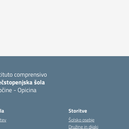
tituto comprensivo
ečstopenjska šola
čine - Opicina
la
Storitve
itev
Šolsko osebje
Družine in dijaki