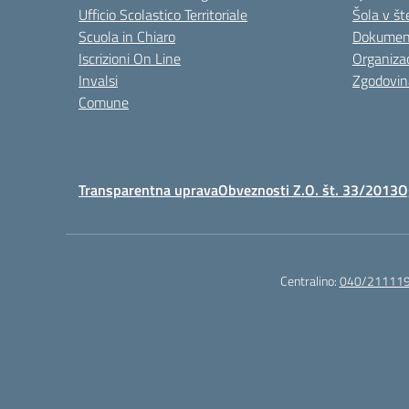
Ufficio Scolastico Territoriale
Šola v št
Scuola in Chiaro
Dokument
Iscrizioni On Line
Organizac
Invalsi
Zgodovin
Comune
Transparentna uprava
Obveznosti Z.O. št. 33/2013
O
Centralino:
040/21111