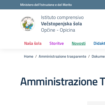
Vai ai contenuti
Vai al menu di navigazione
Vai al footer
Ministero dell'Istruzione e del Merito
Istituto comprensivo
Večstopenjska šola
Opčine - Opicina
Naša šola
Storitve
Novosti
Didakt
Home
Amministrazione trasparente
Dokume
Amministrazione T