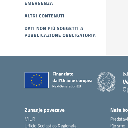
EMERGENZA
ALTRI CONTENUTI
DATI NON PIÙ SOGGETTI A
PUBBLICAZIONE OBBLIGATORIA
Is
V
Op
Zunanje povezave
Naša šo
MIUR
Predstav
Ufficio Scolastico Regionale
Kje smo