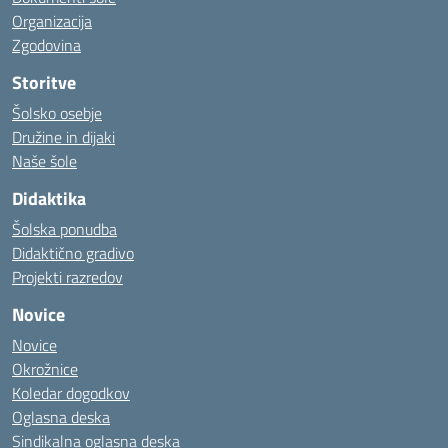
Organizacija
Zgodovina
Storitve
Šolsko osebje
Družine in dijaki
Naše šole
Didaktika
Šolska ponudba
Didaktično gradivo
Projekti razredov
Novice
Novice
Okrožnice
Koledar dogodkov
Oglasna deska
Sindikalna oglasna deska