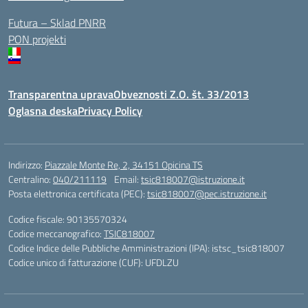
Futura – Sklad PNRR
PON projekti
Transparentna uprava
Obveznosti Z.O. št. 33/2013
Oglasna deska
Privacy Policy
Indirizzo:
Piazzale Monte Re, 2, 34151 Opicina TS
Centralino:
040/211119
Email:
tsic818007@istruzione.it
Posta elettronica certificata (PEC):
tsic818007@pec.istruzione.it
Codice fiscale: 90135570324
Codice meccanografico:
TSIC818007
Codice Indice delle Pubbliche Amministrazioni (IPA): istsc_tsic818007
Codice unico di fatturazione (CUF): UFDLZU