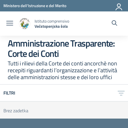
Vai ai contenuti
Vai al menu di navigazione
Vai al footer
Ministero dell'Istruzione e del Merito
Istituto comprensivo
Večstopenjska šola
Amministrazione Trasparente:
Corte dei Conti
Tutti i rilievi della Corte dei conti ancorchè non
recepiti riguardanti l’organizzazione e l’attività
delle amministrazioni stesse e dei loro uffici
FILTRI
Brez zadetka