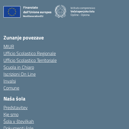
Istituto comprensivo
Večstopenjska šola
Opčine - Opicina
Zunanje povezave
MIUR
Ufficio Scolastico Regionale
Ufficio Scolastico Territoriale
Scuola in Chiaro
Iscrizioni On Line
Invalsi
Comune
Naša šola
Predstavitev
Kje smo
Šola v številkah
Dokumenti šole