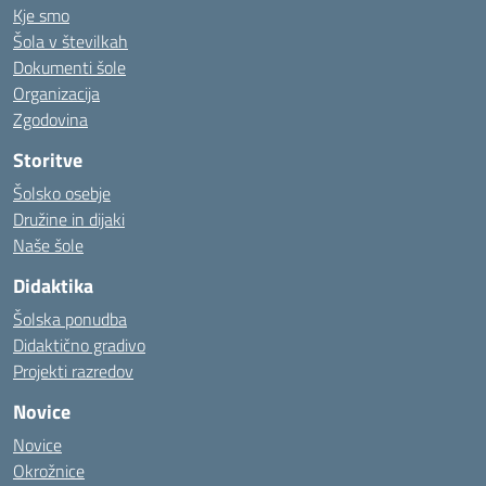
Kje smo
Šola v številkah
Dokumenti šole
Organizacija
Zgodovina
Storitve
Šolsko osebje
Družine in dijaki
Naše šole
Didaktika
Šolska ponudba
Didaktično gradivo
Projekti razredov
Novice
Novice
Okrožnice