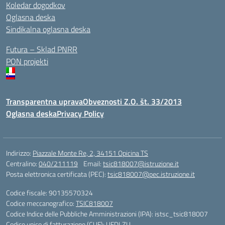
Koledar dogodkov
Oglasna deska
Sindikalna oglasna deska
Futura – Sklad PNRR
PON projekti
Transparentna uprava
Obveznosti Z.O. št. 33/2013
Oglasna deska
Privacy Policy
Indirizzo:
Piazzale Monte Re, 2, 34151 Opicina TS
Centralino:
040/211119
Email:
tsic818007@istruzione.it
Posta elettronica certificata (PEC):
tsic818007@pec.istruzione.it
Codice fiscale: 90135570324
Codice meccanografico:
TSIC818007
Codice Indice delle Pubbliche Amministrazioni (IPA): istsc_tsic818007
Codice unico di fatturazione (CUF): UFDLZU