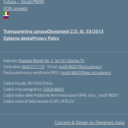
Futura – Sklad PNRR
PON projekti
Transparentna uprava
Obveznosti Z.O. št. 33/2013
Oglasna deska
Privacy Policy
Indirizzo:
Piazzale Monte Re, 2, 34151 Opicina TS
Centralino:
040/211119
Email:
tsic818007@istruzione.it
Posta elettronica certificata (PEC):
tsic818007@pec.istruzione.it
Codice fiscale: 90135570324
Codice meccanografico:
TSIC818007
Codice Indice delle Pubbliche Amministrazioni (IPA): istsc_tsic818007
Codice unico di fatturazione (CUF): UFDLZU
Concept & Design by Designers Italia