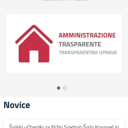
Novice
Šolski učbeniki za Nižjo Srednjo Šolo Kosovel in