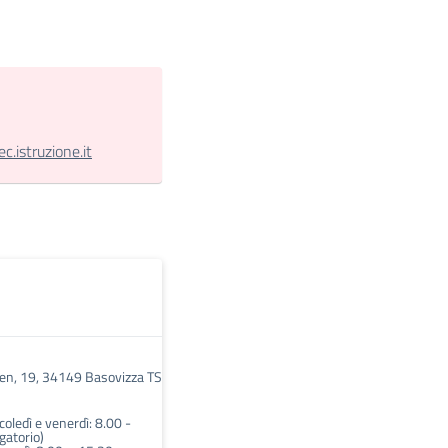
.istruzione.it
den, 19, 34149 Basovizza TS
oledì e venerdì: 8.00 -
gatorio)