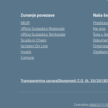
Zunanje povezave
Naša šo
MIUR
Predstav
Ufficio Scolastico Regionale
Kje smo
Ufficio Scolastico Territoriale
Šola v št
Scuola in Chiaro
Dokument
Iscrizioni On Line
Organizac
Invalsi
Zgodovin
Comune
Transparentna uprava
Obveznosti Z.O. št. 33/2013
O
Centralino:
040/21111