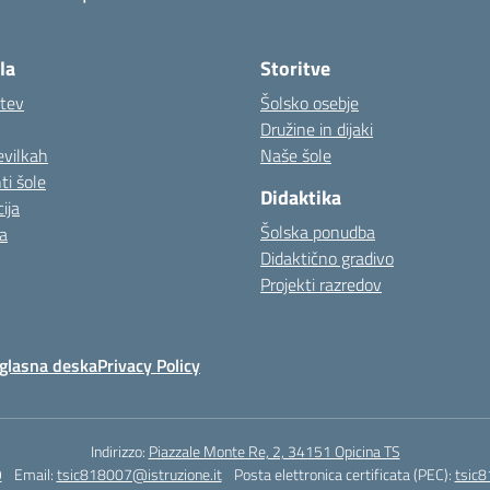
la
Storitve
itev
Šolsko osebje
Družine in dijaki
evilkah
Naše šole
i šole
Didaktika
ija
Šolska ponudba
a
Didaktično gradivo
Projekti razredov
glasna deska
Privacy Policy
Indirizzo:
Piazzale Monte Re, 2, 34151 Opicina TS
9
Email:
tsic818007@istruzione.it
Posta elettronica certificata (PEC):
tsic8