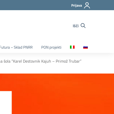
Prijava
Išči
Futura – Sklad PNRR
PON projekti
 šola “Karel Destovnik Kajuh – Primož Trubar”