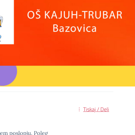
Tiskaj / Deli
kem poslopju. Poleg