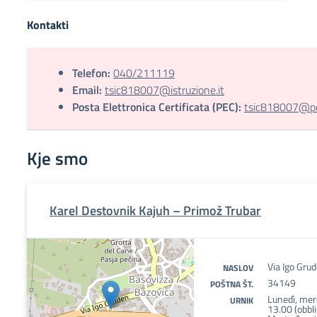
Kontakti
Telefon:
040/211119
Email:
tsic818007@istruzione.it
Posta Elettronica Certificata (PEC):
tsic818007@pec
Kje smo
Karel Destovnik Kajuh – Primož Trubar
Via Igo Gru
NASLOV
34149
POŠTNA ŠT.
Lunedì, merc
URNIK
13.00 (obbli