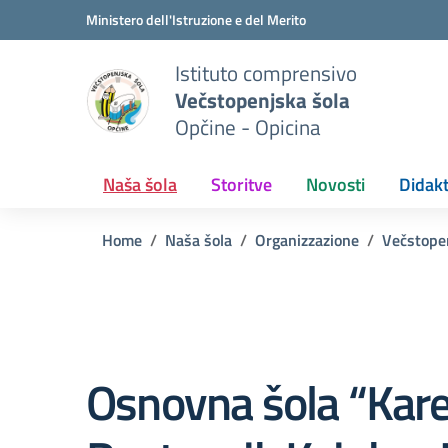
Vai ai contenuti
Vai al menu di navigazione
Vai al footer
Ministero dell'Istruzione e del Merito
Istituto comprensivo
Večstopenjska šola
Opčine - Opicina
Naša šola
Storitve
Novosti
Didakt
Home
Naša šola
Organizzazione
Večstope
Osnovna šola “Kare