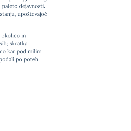
aleto dejavnosti.
stanju, upoštevajoč
 okolico in
sih; skratka
amo kar pod milim
podali po poteh