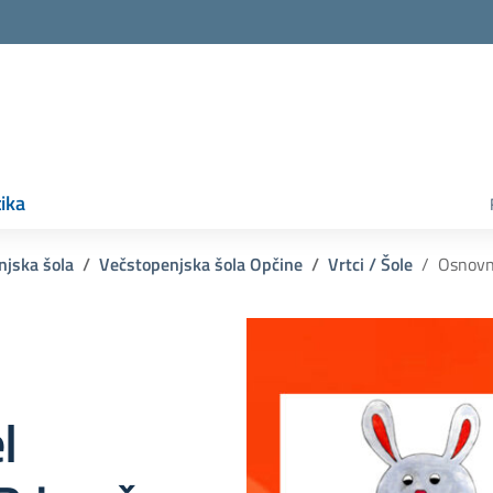
ika
njska šola
Večstopenjska šola Opčine
Vrtci / Šole
Osnovna
l