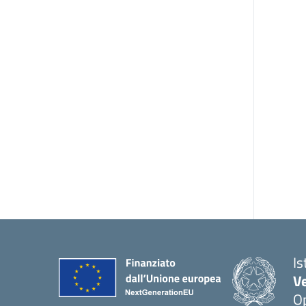
Is
V
Op