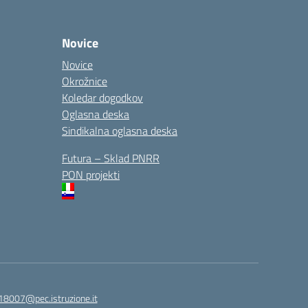
Novice
Novice
Okrožnice
Koledar dogodkov
Oglasna deska
Sindikalna oglasna deska
Futura – Sklad PNRR
PON projekti
18007@pec.istruzione.it