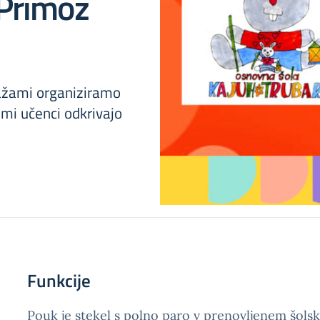
 Primož
ražami organiziramo
mi učenci odkrivajo
Funkcije
Pouk je stekel s polno paro v prenovljenem šols