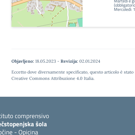
Martedì e g
(obbligatori
Mercoledì: 
Objavljeno:
18.05.2023
-
Revizija:
02.01.2024
Eccetto dove diversamente specificato, questo articolo è stato 
Creative Commons Attribuzione 4.0 Italia.
tituto comprensivo
ečstopenjska šola
čine - Opicina