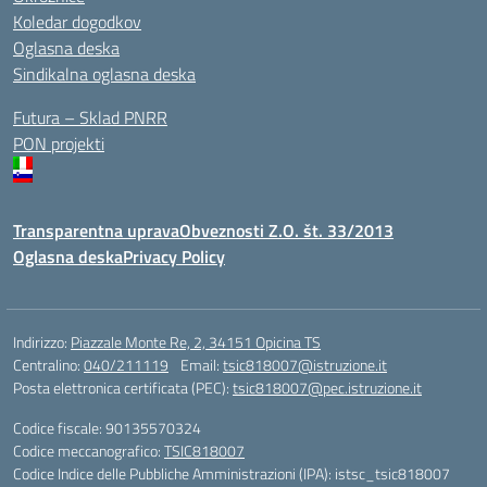
Koledar dogodkov
Oglasna deska
Sindikalna oglasna deska
Futura – Sklad PNRR
PON projekti
Transparentna uprava
Obveznosti Z.O. št. 33/2013
Oglasna deska
Privacy Policy
Indirizzo:
Piazzale Monte Re, 2, 34151 Opicina TS
Centralino:
040/211119
Email:
tsic818007@istruzione.it
Posta elettronica certificata (PEC):
tsic818007@pec.istruzione.it
Codice fiscale: 90135570324
Codice meccanografico:
TSIC818007
Codice Indice delle Pubbliche Amministrazioni (IPA): istsc_tsic818007