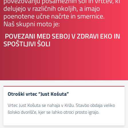
povezovanju posameznih šol in vrtcev, ki
delujejo v različnih okoljih, a imajo
poenotene učne načrte in smernice.
Naš skupni moto je:
POVEZANI MED SEBOJ V ZDRAVI EKO IN
SPOŠTLJIVI ŠOLI
Otroški vrtec “Just Košuta”
Vrtec Just Košuta se nahaja v Križu. Stavbo obdaja veliko
šolsko dvorišče, kjer se lahko otroci prosto igrajo.