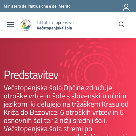
Vai ai contenuti
Vai al menu di navigazione
Vai al footer
Ministero dell'Istruzione e del Merito
Istituto comprensivo
Večstopenjska šola
Predstavitev
Večstopenjska šola Opčine združuje
otroške vrtce in šole s slovenskim učnim
jezikom, ki delujejo na tržaškem Krasu od
Križa do Bazovice: 6 otroških vrtcev in 6
osnovnih šol ter 2 nižji srednji šoli.
Večstopenjska šola stremi po