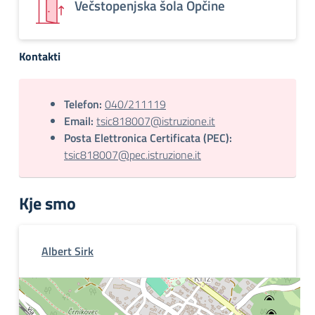
Večstopenjska šola Opčine
Kontakti
Telefon:
040/211119
Email:
tsic818007@istruzione.it
Posta Elettronica Certificata (PEC):
tsic818007@pec.istruzione.it
Kje smo
Albert Sirk