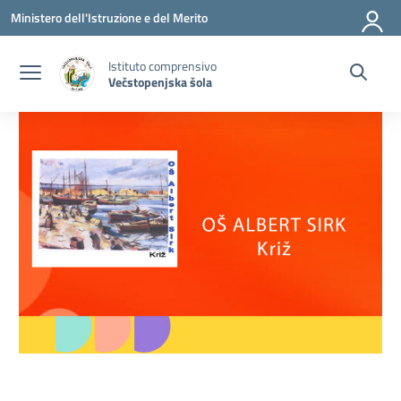
Vai ai contenuti
Vai al menu di navigazione
Vai al footer
Ministero dell'Istruzione e del Merito
Istituto comprensivo
Večstopenjska šola