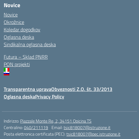
Novice
Novice
Okrožnice
Koledar dogodkov
Oglasna deska
Sindikalna oglasna deska
Futura – Sklad PNRR
PON projekti
Transparentna uprava
Obveznosti Z.O. št. 33/2013
Oglasna deska
Privacy Policy
Indirizzo:
Piazzale Monte Re, 2, 34151 Opicina TS
Centralino:
040/211119
Email:
tsic818007@istruzione.it
Posta elettronica certificata (PEC):
tsic818007@pec.istruzione.it