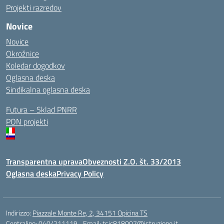
Projekti razredov
Novice
Novice
Okrožnice
Koledar dogodkov
Oglasna deska
Sindikalna oglasna deska
Futura – Sklad PNRR
PON projekti
Transparentna uprava
Obveznosti Z.O. št. 33/2013
Oglasna deska
Privacy Policy
Indirizzo:
Piazzale Monte Re, 2, 34151 Opicina TS
Centralino:
040/211119
Email:
tsic818007@istruzione.it