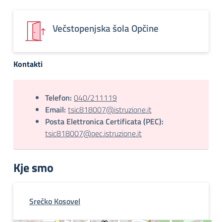
Večstopenjska šola Opčine
Kontakti
Telefon:
040/211119
Email:
tsic818007@istruzione.it
Posta Elettronica Certificata (PEC):
tsic818007@pec.istruzione.it
Kje smo
Srečko Kosovel