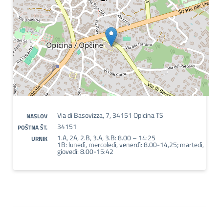
Via di Basovizza, 7, 34151 Opicina TS
NASLOV
34151
POŠTNA ŠT.
1.A, 2A, 2.B, 3.A, 3.B: 8.00 – 14:25
URNIK
1B: lunedì, mercoledì, venerdì: 8.00-14,25; martedì,
giovedì: 8.00-15:42