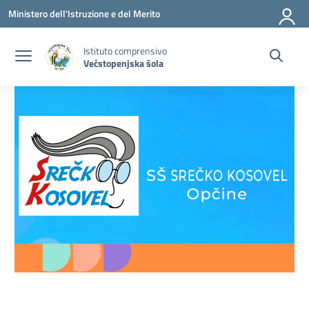
Vai ai contenuti
Vai al menu di navigazione
Vai al footer
Ministero dell'Istruzione e del Merito
Istituto comprensivo
Večstopenjska šola