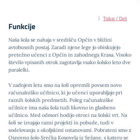
Tiskaj / Deli
Funkcije
Naša šola se nahaja v središču Opčin v bližini
avtobusnih postaj. Zaradi njene lege jo obiskujejo
pretežno učenci z Opčin in zahodnega Krasa. Visoko
število vpisanih otrok zagotavlja vsako šolsko leto dve
paralelki.
V zadnjem letu smo na šoli opremili povsem novo
računalniško učilnico, ki jo učenci uporabljajo pri
raznih šolskih predmetih. Poleg računalniške
učilnice ima naša šola tudi likovno in glasbeno
učilnico. Med odmori hodijo otroci na šolski vrt. Na
šoli se izvajajo razni projekti in pobude, tudi v
sodelovanju z okoljskimi ustanovami. Pobrateni smo z
Osnovno šolo Srečka Kosovela iz Sežane, s katero se