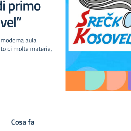
di primo
vel”
a moderna aula
ito di molte materie,
Cosa fa