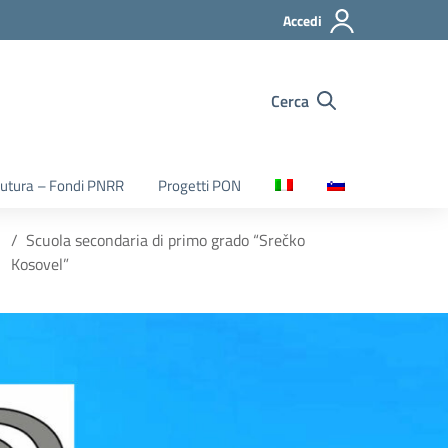
Accedi
Cerca
utura – Fondi PNRR
Progetti PON
Scuola secondaria di primo grado “Srečko
Kosovel”