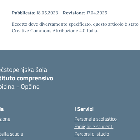
Pubblicato:
18.05.2023
-
Revisione:
17.04.2025
Eccetto dove diversamente specificato, questo articolo è stato 
Creative Commons Attribuzione 4.0 Italia.
ečstopenjska šola
stituto comprensivo
icina - Opčine
la
I Servizi
zione
Personale scolastico
Famiglie e studenti
della scuola
Percorsi di studio