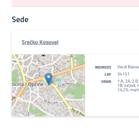
Sede
Srečko Kosovel
Via di Baso
INDIRIZZO
34151
CAP
1.A, 2A, 2.B
ORARI
1B: lunedì, 
14,25; mart