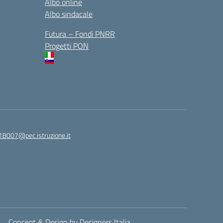
Albo online
Albo sindacale
Futura – Fondi PNRR
Progetti PON
18007@pec.istruzione.it
Concept & Design by Designers Italia