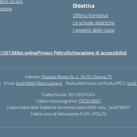
della scuola
Didattica
azione
Offerta formativa
Le schede didattiche
I progetti delle classi
3/2013
Albo online
Privacy Policy
Dichiarazione di accessibilità
Indirizzo:
Piazzale Monte Re, 2, 34151 Opicina TS
9
Email:
tsic818007@istruzione.it
Posta elettronica certificata (PEC):
tsic8
Codice fiscale: 90135570324
Codice meccanografico:
TSIC818007
Codice Indice delle Pubbliche Amministrazioni (IPA): istsc_tsic818007
Codice unico di fatturazione (CUF): UFDLZU