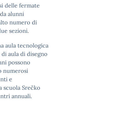
si delle fermate
 da alunni
’alto numero di
due sezioni.
na aula tecnologica
 di aula di disegno
unni possono
to numerosi
nti e
la scuola Srečko
ntri annuali.