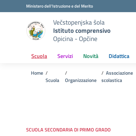
Vai ai contenuti
Vai al menu di navigazione
Vai al footer
Ministero dell'Istruzione e del Merito
Večstopenjska šola
Istituto comprensivo
Opicina - Opčine
Scuola
Servizi
Novità
Didattica
Home
Associazione
Scuola
Organizzazione
scolastica
SCUOLA SECONDARIA DI PRIMO GRADO