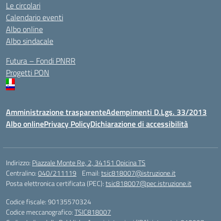
Le circolari
Calendario eventi
Albo online
Albo sindacale
Futura – Fondi PNRR
Progetti PON
Amministrazione trasparente
Adempimenti D.Lgs. 33/2013
Albo online
Privacy Policy
Dichiarazione di accessibilità
Indirizzo:
Piazzale Monte Re, 2, 34151 Opicina TS
Centralino:
040/211119
Email:
tsic818007@istruzione.it
Posta elettronica certificata (PEC):
tsic818007@pec.istruzione.it
Codice fiscale: 90135570324
Codice meccanografico:
TSIC818007