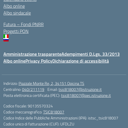
Albo online
Albo sindacale
Futura – Fondi PNRR
Progetti PON
Amministrazione trasparente
Adempimenti D.Lgs. 33/2013
Albo online
Privacy Policy
Dichiarazione di accessibilità
Indirizzo:
Piazzale Monte Re, 2, 34151 Opicina TS
Centralino:
040/211119
Email:
tsic818007@istruzione.it
Posta elettronica certificata (PEC):
tsic818007@pec.istruzione.it
Codice fiscale: 90135570324
Codice meccanografico:
TSIC818007
Codice Indice delle Pubbliche Amministrazioni (IPA): istsc_tsic818007
Codice unico di fatturazione (CUF): UFDLZU