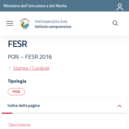
Vai ai contenuti
Vai al menu di navigazione
Vai al footer
Ministero dell'Istruzione e del Merito
Večstopenjska šola
Istituto comprensivo
FESR
PON – FESR 2016
Stampa / Condividi
Tipologia
PON
Indice della pagina
Descrizione