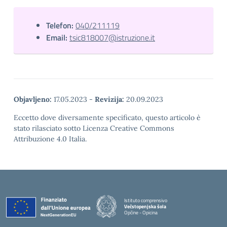
Telefon:
040/211119
Email:
tsic818007@istruzione.it
Objavljeno:
17.05.2023
-
Revizija:
20.09.2023
Eccetto dove diversamente specificato, questo articolo è
stato rilasciato sotto Licenza Creative Commons
Attribuzione 4.0 Italia.
Istituto comprensivo
Večstopenjska šola
Opčine - Opicina