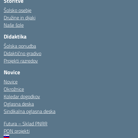
Storitve
Šolsko osebje
Družine in dijaki
Naše šole
Didaktika
Šolska ponudba
Didaktično gradivo
Projekti razredov
Novice
Novice
Okrožnice
Koledar dogodkov
Oglasna deska
Sindikalna oglasna deska
Futura – Sklad PNRR
PON projekti