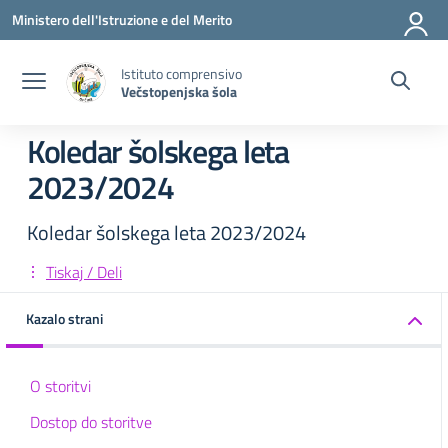
Vai ai contenuti
Vai al menu di navigazione
Vai al footer
Ministero dell'Istruzione e del Merito
Istituto comprensivo
Večstopenjska šola
Koledar šolskega leta
2023/2024
Koledar šolskega leta 2023/2024
Tiskaj / Deli
Kazalo strani
O storitvi
Dostop do storitve