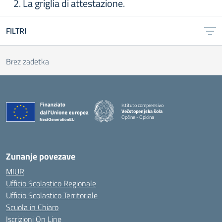
2. La griglia di attestazione.
FILTRI
Brez zadetka
Istituto comprensivo
Večstopenjska šola
Opčine - Opicina
Zunanje povezave
MIUR
Ufficio Scolastico Regionale
Ufficio Scolastico Territoriale
Scuola in Chiaro
Iscrizioni On Line