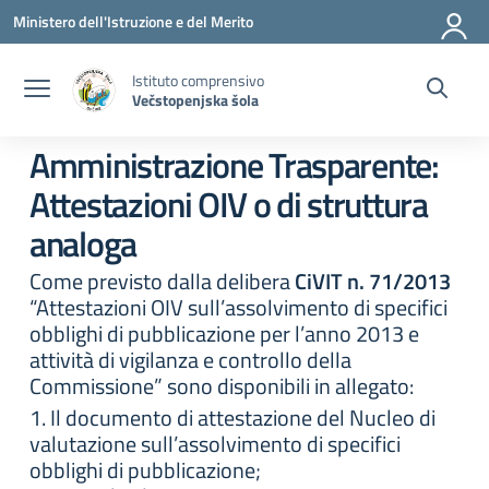
Vai ai contenuti
Vai al menu di navigazione
Vai al footer
Ministero dell'Istruzione e del Merito
Istituto comprensivo
Večstopenjska šola
Amministrazione Trasparente:
Attestazioni OIV o di struttura
analoga
Come previsto dalla delibera
CiVIT n. 71/2013
“Attestazioni OIV sull’assolvimento di specifici
obblighi di pubblicazione per l’anno 2013 e
attività di vigilanza e controllo della
Commissione” sono disponibili in allegato:
1. Il documento di attestazione del Nucleo di
valutazione sull’assolvimento di specifici
obblighi di pubblicazione;