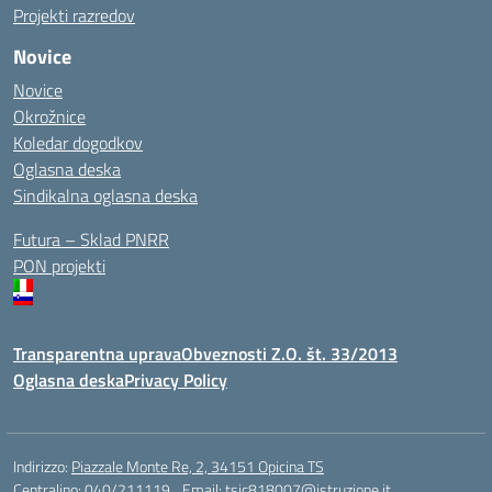
Projekti razredov
Novice
Novice
Okrožnice
Koledar dogodkov
Oglasna deska
Sindikalna oglasna deska
Futura – Sklad PNRR
PON projekti
Transparentna uprava
Obveznosti Z.O. št. 33/2013
Oglasna deska
Privacy Policy
Indirizzo:
Piazzale Monte Re, 2, 34151 Opicina TS
Centralino:
040/211119
Email:
tsic818007@istruzione.it