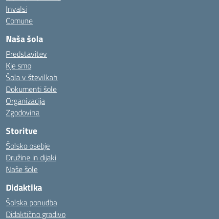
Invalsi
Comune
Naša šola
Predstavitev
Kje smo
Šola v številkah
Dokumenti šole
Organizacija
Zgodovina
Storitve
Šolsko osebje
Družine in dijaki
Naše šole
Didaktika
Šolska ponudba
Didaktično gradivo