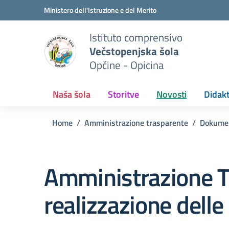
Vai ai contenuti
Vai al menu di navigazione
Vai al footer
Ministero dell'Istruzione e del Merito
Istituto comprensivo
Večstopenjska šola
Opčine - Opicina
Naša šola
Storitve
Novosti
Didakt
Home
Amministrazione trasparente
Dokume
Amministrazione T
realizzazione delle