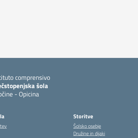
tituto comprensivo
ečstopenjska šola
čine - Opicina
la
Storitve
itev
Šolsko osebje
Družine in dijaki