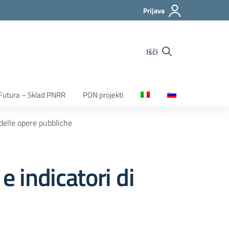
Prijava
Išči
Futura – Sklad PNRR
PON projekti
 delle opere pubbliche
e indicatori di