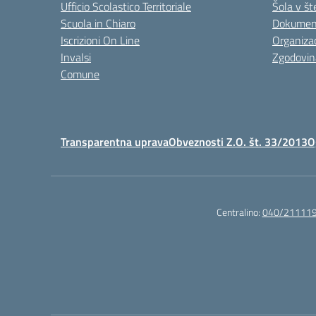
Ufficio Scolastico Territoriale
Šola v št
Scuola in Chiaro
Dokument
Iscrizioni On Line
Organizac
Invalsi
Zgodovin
Comune
Transparentna uprava
Obveznosti Z.O. št. 33/2013
O
Centralino:
040/21111