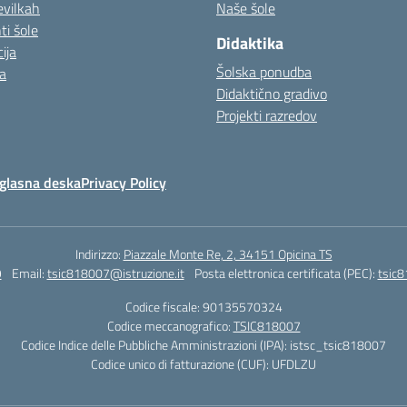
evilkah
Naše šole
i šole
Didaktika
ija
Šolska ponudba
a
Didaktično gradivo
Projekti razredov
glasna deska
Privacy Policy
Indirizzo:
Piazzale Monte Re, 2, 34151 Opicina TS
9
Email:
tsic818007@istruzione.it
Posta elettronica certificata (PEC):
tsic8
Codice fiscale: 90135570324
Codice meccanografico:
TSIC818007
Codice Indice delle Pubbliche Amministrazioni (IPA): istsc_tsic818007
Codice unico di fatturazione (CUF): UFDLZU