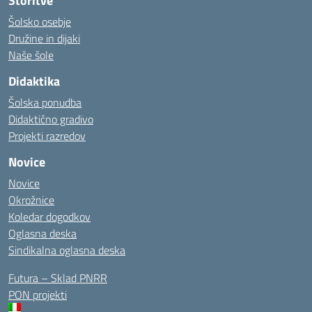
Storitve
Šolsko osebje
Družine in dijaki
Naše šole
Didaktika
Šolska ponudba
Didaktično gradivo
Projekti razredov
Novice
Novice
Okrožnice
Koledar dogodkov
Oglasna deska
Sindikalna oglasna deska
Futura – Sklad PNRR
PON projekti