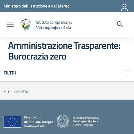
Vai ai contenuti
Vai al menu di navigazione
Vai al footer
Ministero dell'Istruzione e del Merito
Istituto comprensivo
Večstopenjska šola
Amministrazione Trasparente:
Burocrazia zero
FILTRI
Brez zadetka
Istituto comprensivo
Večstopenjska šola
Opčine - Opicina