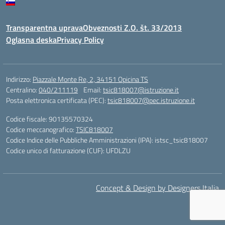
Transparentna uprava
Obveznosti Z.O. št. 33/2013
Oglasna deska
Privacy Policy
Indirizzo:
Piazzale Monte Re, 2, 34151 Opicina TS
Centralino:
040/211119
Email:
tsic818007@istruzione.it
Posta elettronica certificata (PEC):
tsic818007@pec.istruzione.it
Codice fiscale: 90135570324
Codice meccanografico:
TSIC818007
Codice Indice delle Pubbliche Amministrazioni (IPA): istsc_tsic818007
Codice unico di fatturazione (CUF): UFDLZU
Concept & Design by Designers Italia