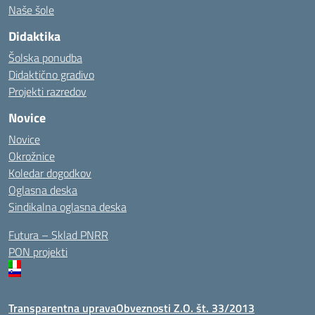
Naše šole
Didaktika
Šolska ponudba
Didaktično gradivo
Projekti razredov
Novice
Novice
Okrožnice
Koledar dogodkov
Oglasna deska
Sindikalna oglasna deska
Futura – Sklad PNRR
PON projekti
Transparentna uprava
Obveznosti Z.O. št. 33/2013