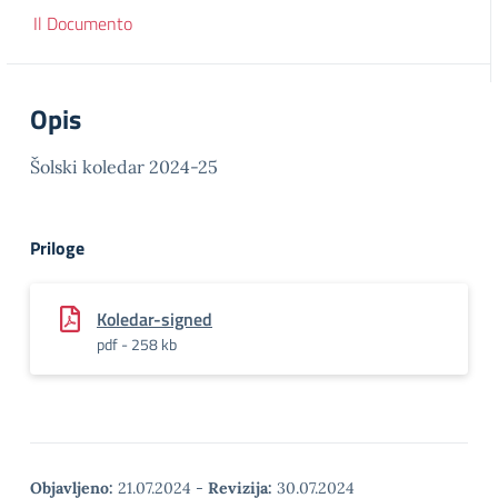
Il Documento
Opis
Šolski koledar 2024-25
Priloge
Koledar-signed
pdf - 258 kb
Objavljeno:
21.07.2024
-
Revizija:
30.07.2024