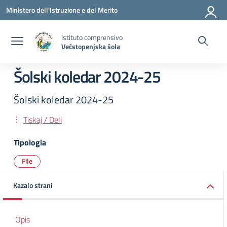
Vai ai contenuti
Vai al menu di navigazione
Vai al footer
Ministero dell'Istruzione e del Merito
Istituto comprensivo
Večstopenjska šola
Šolski koledar 2024-25
Šolski koledar 2024-25
Tiskaj / Deli
Tipologia
File
Kazalo strani
Opis