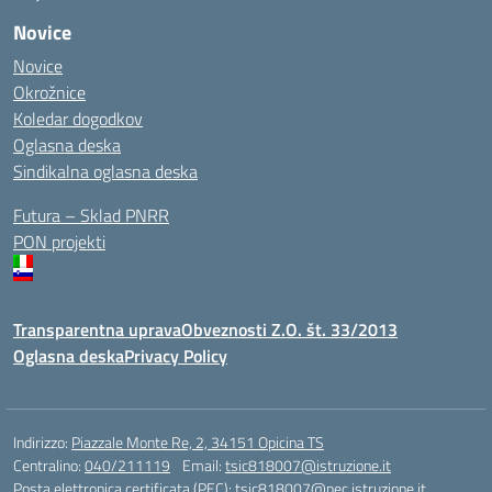
Novice
Novice
Okrožnice
Koledar dogodkov
Oglasna deska
Sindikalna oglasna deska
Futura – Sklad PNRR
PON projekti
Transparentna uprava
Obveznosti Z.O. št. 33/2013
Oglasna deska
Privacy Policy
Indirizzo:
Piazzale Monte Re, 2, 34151 Opicina TS
Centralino:
040/211119
Email:
tsic818007@istruzione.it
Posta elettronica certificata (PEC):
tsic818007@pec.istruzione.it