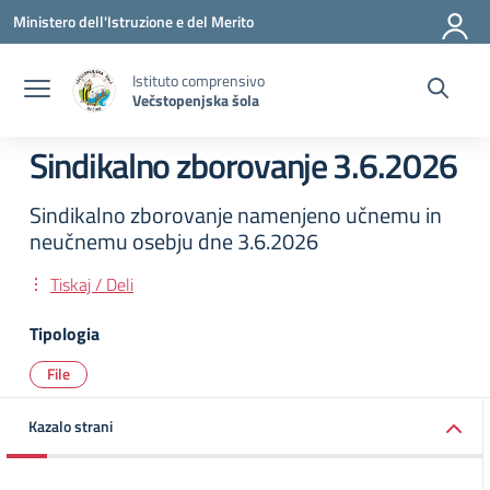
Vai ai contenuti
Vai al menu di navigazione
Vai al footer
Ministero dell'Istruzione e del Merito
Istituto comprensivo
Večstopenjska šola
Sindikalno zborovanje 3.6.2026
Sindikalno zborovanje namenjeno učnemu in
neučnemu osebju dne 3.6.2026
Tiskaj / Deli
Tipologia
File
Kazalo strani