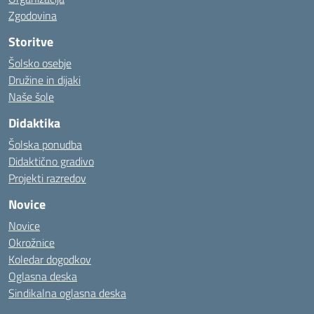
Zgodovina
Storitve
Šolsko osebje
Družine in dijaki
Naše šole
Didaktika
Šolska ponudba
Didaktično gradivo
Projekti razredov
Novice
Novice
Okrožnice
Koledar dogodkov
Oglasna deska
Sindikalna oglasna deska