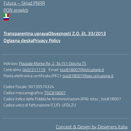
Futura – Sklad PNRR
PON projekti
Transparentna uprava
Obveznosti Z.O. št. 33/2013
Oglasna deska
Privacy Policy
Indirizzo:
Piazzale Monte Re, 2, 34151 Opicina TS
Centralino:
040/211119
Email:
tsic818007@istruzione.it
Posta elettronica certificata (PEC):
tsic818007@pec.istruzione.it
Codice fiscale: 90135570324
Codice meccanografico:
TSIC818007
Codice Indice delle Pubbliche Amministrazioni (IPA): istsc_tsic818007
Codice unico di fatturazione (CUF): UFDLZU
Concept & Design by Designers Italia