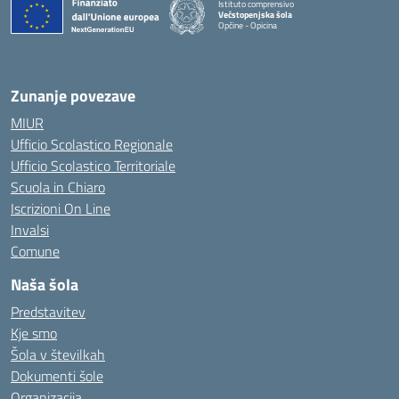
Istituto comprensivo
Večstopenjska šola
Opčine - Opicina
Zunanje povezave
MIUR
Ufficio Scolastico Regionale
Ufficio Scolastico Territoriale
Scuola in Chiaro
Iscrizioni On Line
Invalsi
Comune
Naša šola
Predstavitev
Kje smo
Šola v številkah
Dokumenti šole
Organizacija