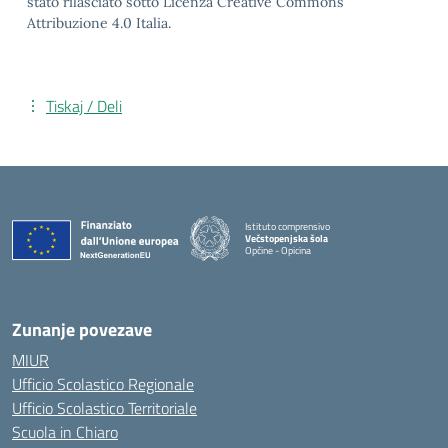
stato rilasciato sotto Licenza Creative Commons
Attribuzione 4.0 Italia.
Tiskaj / Deli
Istituto comprensivo
Večstopenjska šola
Opčine - Opicina
Zunanje povezave
MIUR
Ufficio Scolastico Regionale
Ufficio Scolastico Territoriale
Scuola in Chiaro