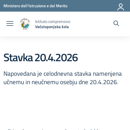
Vai ai contenuti
Vai al menu di navigazione
Vai al footer
Ministero dell'Istruzione e del Merito
Istituto comprensivo
Večstopenjska šola
Stavka 20.4.2026
Napovedana je celodnevna stavka namenjena
učnemu in neučnemu osebju dne 20.4.2026.