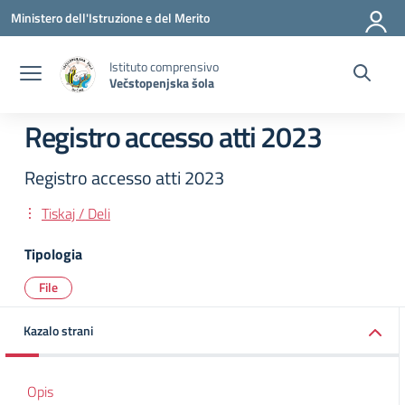
Vai ai contenuti
Vai al menu di navigazione
Vai al footer
Ministero dell'Istruzione e del Merito
Istituto comprensivo
Večstopenjska šola
Registro accesso atti 2023
Registro accesso atti 2023
Tiskaj / Deli
Tipologia
File
Kazalo strani
Opis