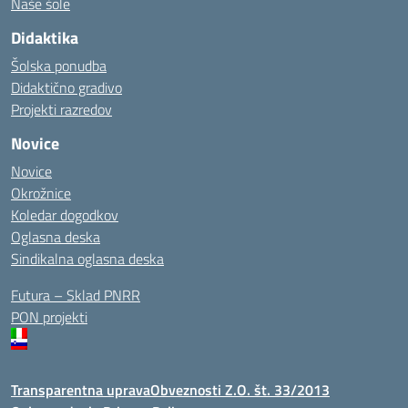
Naše šole
Didaktika
Šolska ponudba
Didaktično gradivo
Projekti razredov
Novice
Novice
Okrožnice
Koledar dogodkov
Oglasna deska
Sindikalna oglasna deska
Futura – Sklad PNRR
PON projekti
Transparentna uprava
Obveznosti Z.O. št. 33/2013