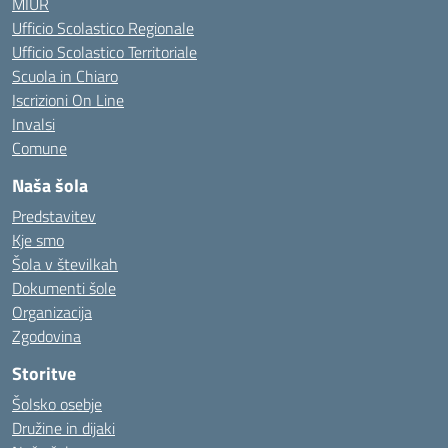
MIUR
Ufficio Scolastico Regionale
Ufficio Scolastico Territoriale
Scuola in Chiaro
Iscrizioni On Line
Invalsi
Comune
Naša šola
Predstavitev
Kje smo
Šola v številkah
Dokumenti šole
Organizacija
Zgodovina
Storitve
Šolsko osebje
Družine in dijaki