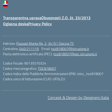
Transparentna uprava
Obveznosti Z.O. št. 33/2013
Oglasna deska
Privacy Policy
Indirizzo:
Piazzale Monte Re, 2, 34151 Opicina TS
Centralino:
040/211119
Email:
tsic818007@istruzione.it
Posta elettronica certificata (PEC):
tsic818007@pec.istruzione.it
Codice fiscale: 90135570324
Codice meccanografico:
TSIC818007
Codice Indice delle Pubbliche Amministrazioni (IPA): istsc_tsic818007
Codice unico di fatturazione (CUF): UFDLZU
Concept & Design by Designers Italia