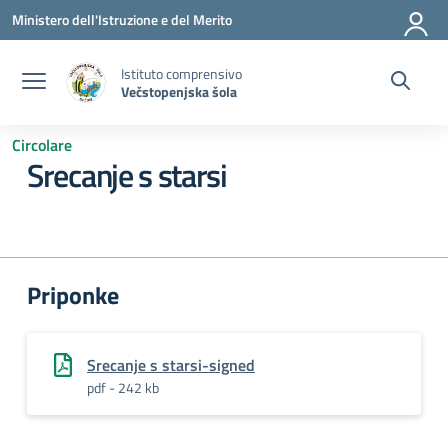
Vai ai contenuti
Vai al menu di navigazione
Vai al footer
Ministero dell'Istruzione e del Merito
Istituto comprensivo
Večstopenjska šola
Circolare
Srecanje s starsi
Priponke
Srecanje s starsi-signed
pdf - 242 kb