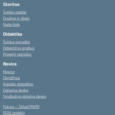
Storitve
Šolsko osebje
Družine in dijaki
Naše šole
Didaktika
Šolska ponudba
Didaktično gradivo
Projekti razredov
Novice
Novice
Okrožnice
Koledar dogodkov
Oglasna deska
Sindikalna oglasna deska
Futura – Sklad PNRR
PON projekti