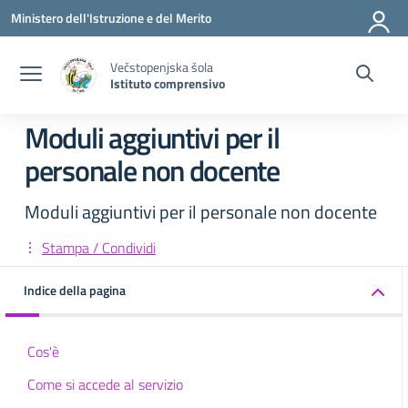
Vai ai contenuti
Vai al menu di navigazione
Vai al footer
Ministero dell'Istruzione e del Merito
Večstopenjska šola
Istituto comprensivo
Moduli aggiuntivi per il
personale non docente
Moduli aggiuntivi per il personale non docente
Stampa / Condividi
Indice della pagina
Cos'è
Come si accede al servizio