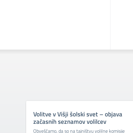
Volitve v Višji šolski svet – objava
začasnih seznamov volilcev
Obveščamo, da so na tajništvu volilne komisije