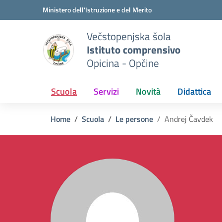
Vai ai contenuti
Vai al menu di navigazione
Vai al footer
Ministero dell'Istruzione e del Merito
Večstopenjska šola
Istituto comprensivo
Opicina - Opčine
Scuola
Servizi
Novità
Didattica
Home
Scuola
Le persone
Andrej Čavdek