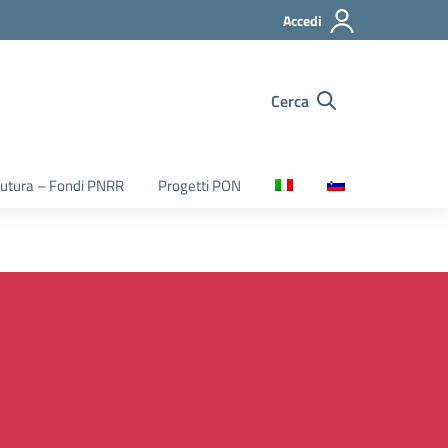
Accedi
Cerca
utura – Fondi PNRR
Progetti PON