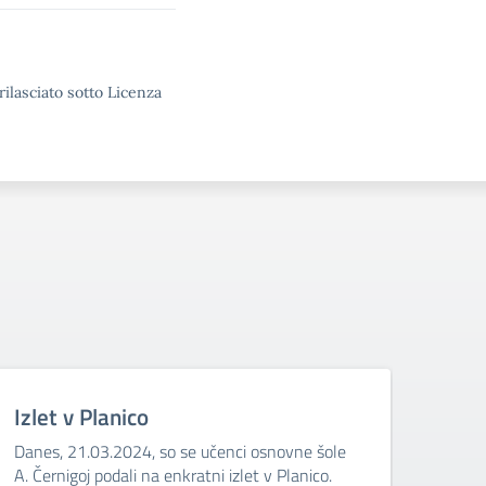
rilasciato sotto Licenza
Izlet v Planico
Izle
Danes, 21.03.2024, so se učenci osnovne šole
Danes
A. Černigoj podali na enkratni izlet v Planico.
A. Če