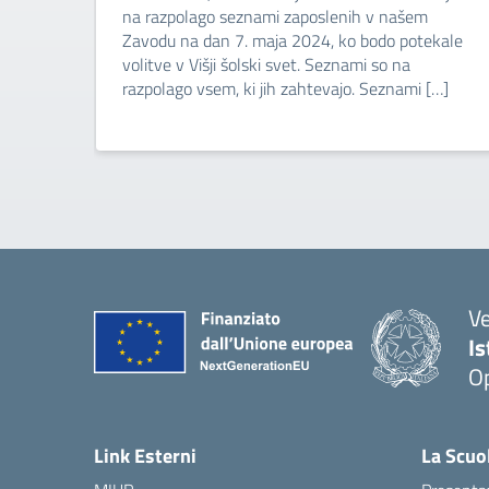
na razpolago seznami zaposlenih v našem
Zavodu na dan 7. maja 2024, ko bodo potekale
volitve v Višji šolski svet. Seznami so na
razpolago vsem, ki jih zahtevajo. Seznami […]
V
I
Op
Link Esterni
La Scuo