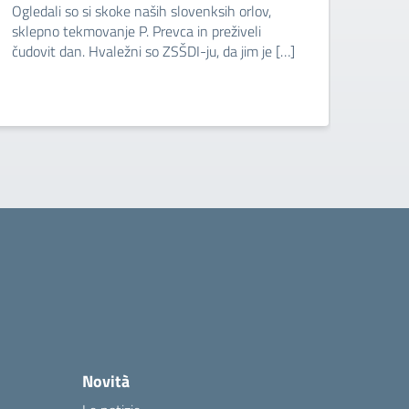
Ogledali so si skoke naših slovenksih orlov,
Ogled
sklepno tekmovanje P. Prevca in preživeli
sklep
čudovit dan. Hvaležni so ZSŠDI-ju, da jim je […]
čudov
Novità