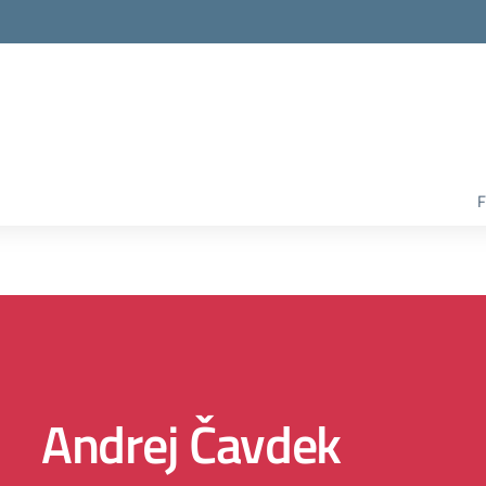
F
Andrej Čavdek