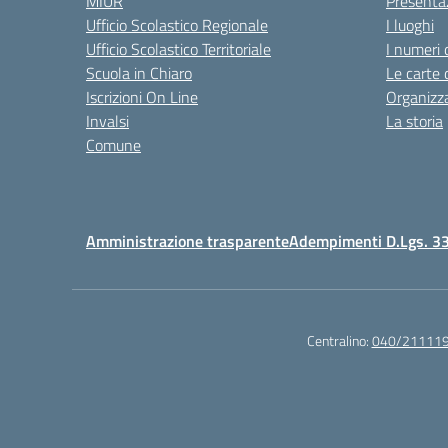
MIUR
Presenta
Ufficio Scolastico Regionale
I luoghi
Ufficio Scolastico Territoriale
I numeri 
Scuola in Chiaro
Le carte 
Iscrizioni On Line
Organizz
Invalsi
La storia
Comune
Amministrazione trasparente
Adempimenti D.Lgs. 3
Centralino:
040/21111