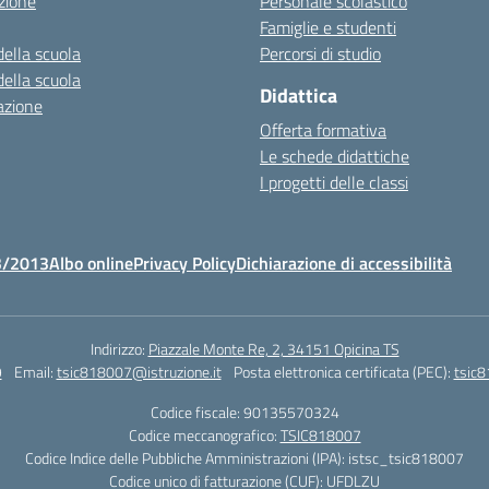
zione
Personale scolastico
Famiglie e studenti
della scuola
Percorsi di studio
della scuola
Didattica
azione
Offerta formativa
Le schede didattiche
I progetti delle classi
3/2013
Albo online
Privacy Policy
Dichiarazione di accessibilità
Indirizzo:
Piazzale Monte Re, 2, 34151 Opicina TS
9
Email:
tsic818007@istruzione.it
Posta elettronica certificata (PEC):
tsic8
Codice fiscale: 90135570324
Codice meccanografico:
TSIC818007
Codice Indice delle Pubbliche Amministrazioni (IPA): istsc_tsic818007
Codice unico di fatturazione (CUF): UFDLZU