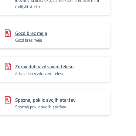
inovativna učna okolja smo kupili prenosni mini
radijski studio
Gozd brez meja
Gozd brez meja
Zdrav duh v zdravem telesu
Zdrav duh v zdravem telesu
Spoznaj poklic svojih staršev
Spoznaj poklic svojih staršev