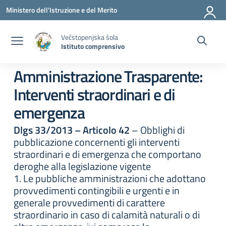
Vai ai contenuti
Vai al menu di navigazione
Vai al footer
Ministero dell'Istruzione e del Merito
Večstopenjska šola
Istituto comprensivo
Amministrazione Trasparente:
Interventi straordinari e di
emergenza
Dlgs 33/2013 – Articolo 42
– Obblighi di
pubblicazione concernenti gli interventi
straordinari e di emergenza che comportano
deroghe alla legislazione vigente
1. Le pubbliche amministrazioni che adottano
provvedimenti contingibili e urgenti e in
generale provvedimenti di carattere
straordinario in caso di calamità naturali o di