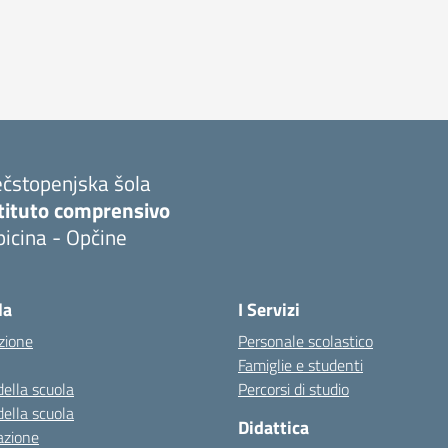
ečstopenjska šola
stituto comprensivo
icina - Opčine
la
I Servizi
zione
Personale scolastico
Famiglie e studenti
della scuola
Percorsi di studio
della scuola
Didattica
azione