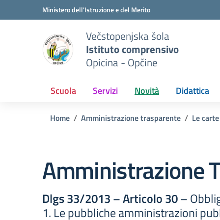
Vai ai contenuti
Vai al menu di navigazione
Vai al footer
Ministero dell'Istruzione e del Merito
Večstopenjska šola
Istituto comprensivo
Opicina - Opčine
Scuola
Servizi
Novità
Didattica
Home
Amministrazione trasparente
Le carte
Amministrazione T
Dlgs 33/2013 – Articolo 30
– Obblig
1. Le pubbliche amministrazioni pubb