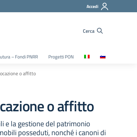
Accedi
Cerca
utura – Fondi PNRR
Progetti PON
locazione o affitto
cazione o affitto
i e la gestione del patrimonio
mobili posseduti, nonché i canoni di