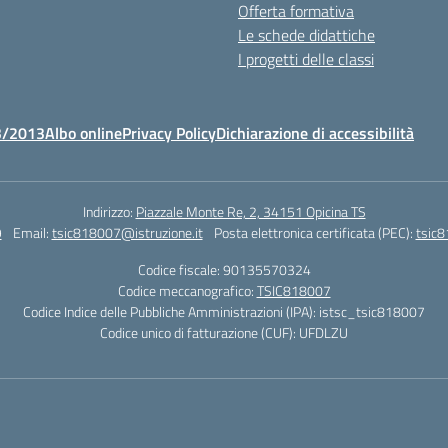
Offerta formativa
Le schede didattiche
I progetti delle classi
3/2013
Albo online
Privacy Policy
Dichiarazione di accessibilità
Indirizzo:
Piazzale Monte Re, 2, 34151 Opicina TS
9
Email:
tsic818007@istruzione.it
Posta elettronica certificata (PEC):
tsic8
Codice fiscale: 90135570324
Codice meccanografico:
TSIC818007
Codice Indice delle Pubbliche Amministrazioni (IPA): istsc_tsic818007
Codice unico di fatturazione (CUF): UFDLZU