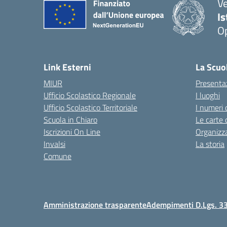
V
I
Op
Link Esterni
La Scuo
MIUR
Presenta
Ufficio Scolastico Regionale
I luoghi
Ufficio Scolastico Territoriale
I numeri 
Scuola in Chiaro
Le carte 
Iscrizioni On Line
Organizz
Invalsi
La storia
Comune
Amministrazione trasparente
Adempimenti D.Lgs. 3