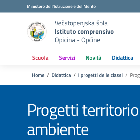
Vai ai contenuti
Vai al menu di navigazione
Vai al footer
Ministero dell'Istruzione e del Merito
Večstopenjska šola
Istituto comprensivo
Opicina - Opčine
Scuola
Servizi
Novità
Didattica
Home
Didattica
I progetti delle classi
Prog
Progetti territorio
ambiente