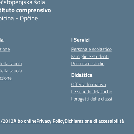
ečstopenjska šola
stituto comprensivo
icina - Opčine
la
I Servizi
zione
Personale scolastico
Famiglie e studenti
della scuola
Percorsi di studio
della scuola
Didattica
azione
Offerta formativa
Le schede didattiche
I progetti delle classi
3/2013
Albo online
Privacy Policy
Dichiarazione di accessibilità