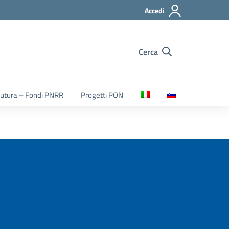
Accedi
Cerca
utura – Fondi PNRR
Progetti PON