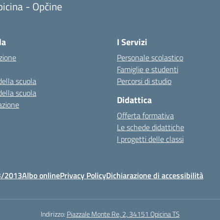
icina - Opčine
la
I Servizi
zione
Personale scolastico
Famiglie e studenti
della scuola
Percorsi di studio
della scuola
Didattica
azione
Offerta formativa
Le schede didattiche
I progetti delle classi
3/2013
Albo online
Privacy Policy
Dichiarazione di accessibilità
Indirizzo:
Piazzale Monte Re, 2, 34151 Opicina TS