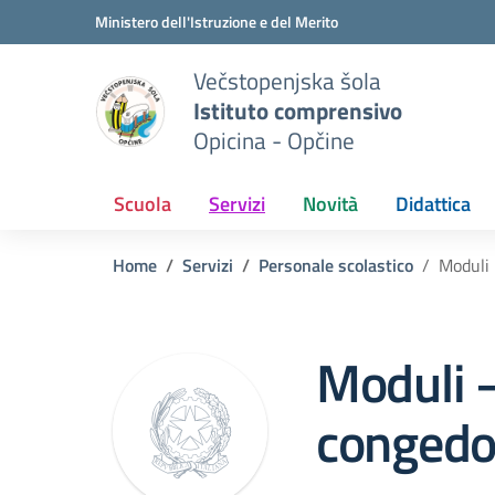
Vai ai contenuti
Vai al menu di navigazione
Vai al footer
Ministero dell'Istruzione e del Merito
Večstopenjska šola
Istituto comprensivo
Opicina - Opčine
Scuola
Servizi
Novità
Didattica
Home
Servizi
Personale scolastico
Moduli 
Moduli –
congedo