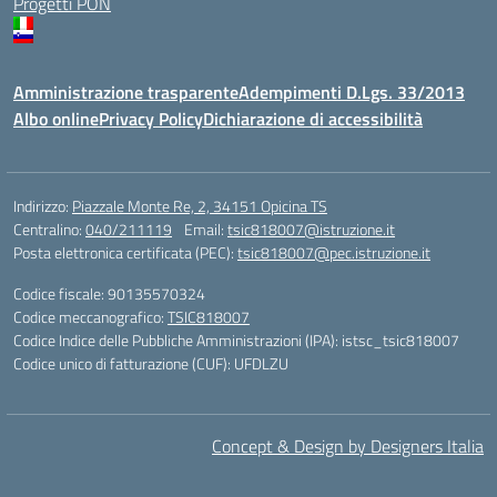
Progetti PON
Amministrazione trasparente
Adempimenti D.Lgs. 33/2013
Albo online
Privacy Policy
Dichiarazione di accessibilità
Indirizzo:
Piazzale Monte Re, 2, 34151 Opicina TS
Centralino:
040/211119
Email:
tsic818007@istruzione.it
Posta elettronica certificata (PEC):
tsic818007@pec.istruzione.it
Codice fiscale: 90135570324
Codice meccanografico:
TSIC818007
Codice Indice delle Pubbliche Amministrazioni (IPA): istsc_tsic818007
Codice unico di fatturazione (CUF): UFDLZU
Concept & Design by Designers Italia