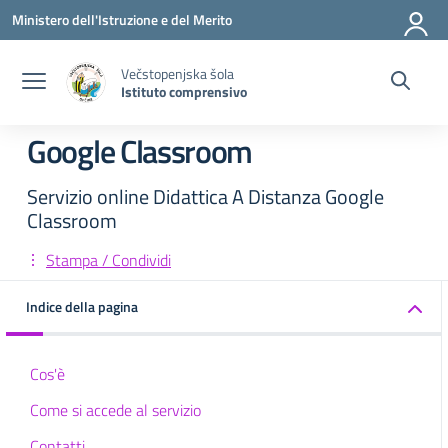
Vai ai contenuti
Vai al menu di navigazione
Vai al footer
Ministero dell'Istruzione e del Merito
Večstopenjska šola
Istituto comprensivo
Google Classroom
Servizio online Didattica A Distanza Google
Classroom
Stampa / Condividi
Indice della pagina
Cos'è
Come si accede al servizio
Contatti