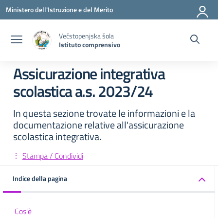
Vai ai contenuti
Vai al menu di navigazione
Vai al footer
Ministero dell'Istruzione e del Merito
Večstopenjska šola
Istituto comprensivo
Assicurazione integrativa
scolastica a.s. 2023/24
In questa sezione trovate le informazioni e la
documentazione relative all'assicurazione
scolastica integrativa.
Stampa / Condividi
Indice della pagina
Cos'è