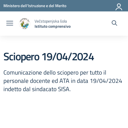
Vai ai contenuti
Vai al menu di navigazione
Vai al footer
Ministero dell'Istruzione e del Merito
Večstopenjska šola
Istituto comprensivo
Sciopero 19/04/2024
Comunicazione dello sciopero per tutto il
personale docente ed ATA in data 19/04/2024
indetto dal sindacato SISA.