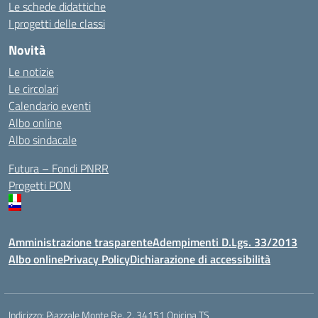
Le schede didattiche
I progetti delle classi
Novità
Le notizie
Le circolari
Calendario eventi
Albo online
Albo sindacale
Futura – Fondi PNRR
Progetti PON
Amministrazione trasparente
Adempimenti D.Lgs. 33/2013
Albo online
Privacy Policy
Dichiarazione di accessibilità
Indirizzo:
Piazzale Monte Re, 2, 34151 Opicina TS