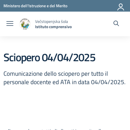
Vai ai contenuti
Vai al menu di navigazione
Vai al footer
Ministero dell'Istruzione e del Merito
Večstopenjska šola
Istituto comprensivo
Sciopero 04/04/2025
Comunicazione dello sciopero per tutto il
personale docente ed ATA in data 04/04/2025.