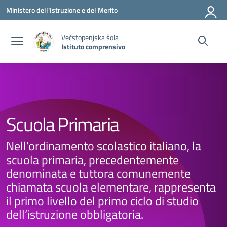
Vai ai contenuti
Vai al menu di navigazione
Vai al footer
Ministero dell'Istruzione e del Merito
Večstopenjska šola
Istituto comprensivo
Scuola Primaria
Nell’ordinamento scolastico italiano, la
scuola primaria, precedentemente
denominata e tuttora comunemente
chiamata scuola elementare, rappresenta
il primo livello del primo ciclo di studio
dell’istruzione obbligatoria.