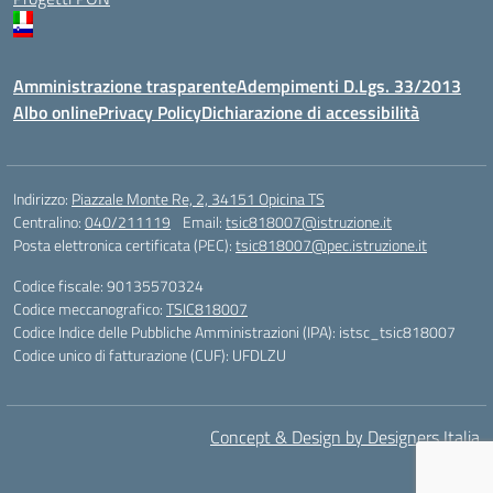
Amministrazione trasparente
Adempimenti D.Lgs. 33/2013
Albo online
Privacy Policy
Dichiarazione di accessibilità
Indirizzo:
Piazzale Monte Re, 2, 34151 Opicina TS
Centralino:
040/211119
Email:
tsic818007@istruzione.it
Posta elettronica certificata (PEC):
tsic818007@pec.istruzione.it
Codice fiscale: 90135570324
Codice meccanografico:
TSIC818007
Codice Indice delle Pubbliche Amministrazioni (IPA): istsc_tsic818007
Codice unico di fatturazione (CUF): UFDLZU
Concept & Design by Designers Italia