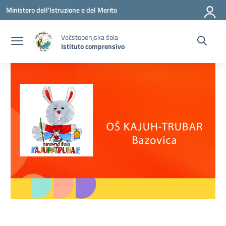
Vai ai contenuti
Vai al menu di navigazione
Vai al footer
Ministero dell'Istruzione e del Merito
Večstopenjska šola
Istituto comprensivo