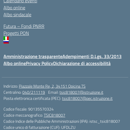
Calendario eventi
Albo online
Albo sindacale
Futura – Fondi PNRR
Progetti PON
Amministrazione trasparente
Adempimenti D.Lgs. 33/2013
Albo online
Privacy Policy
Dichiarazione di accessibilità
Indirizzo:
Piazzale Monte Re, 2, 34151 Opicina TS
Centralino:
040/211119
Email:
tsic818007@istruzione.it
Posta elettronica certificata (PEC):
tsic818007@pec.istruzione.it
Codice fiscale: 90135570324
Codice meccanografico:
TSIC818007
Codice Indice delle Pubbliche Amministrazioni (IPA): istsc_tsic818007
Codice unico di fatturazione (CUF): UFDLZU