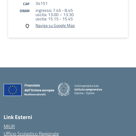
34151
CAP
ingresso: 7.45 - 8.45
ORARI
uscita: 13.00 – 13.30
uscita: 15.15 - 15.45
Naviga su Google Map
Večstopenjska šola
Istituto comprensivo
Opicina - Opčine
Link Esterni
MIUR
Ufficio Scolastico Regionale