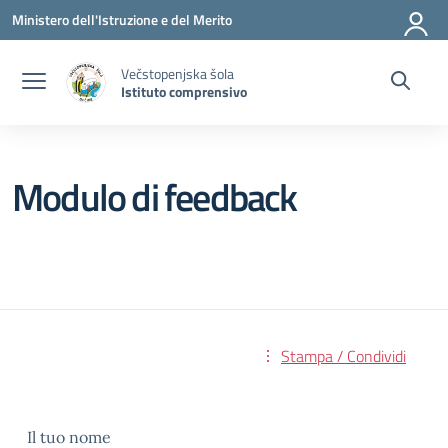
Vai ai contenuti
Vai al menu di navigazione
Vai al footer
Ministero dell'Istruzione e del Merito
Večstopenjska šola
Istituto comprensivo
Modulo di feedback
Stampa / Condividi
Il tuo nome