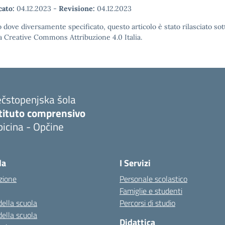
cato:
04.12.2023
-
Revisione:
04.12.2023
 dove diversamente specificato, questo articolo è stato rilasciato sot
a Creative Commons Attribuzione 4.0 Italia.
ečstopenjska šola
stituto comprensivo
icina - Opčine
la
I Servizi
zione
Personale scolastico
Famiglie e studenti
della scuola
Percorsi di studio
della scuola
Didattica