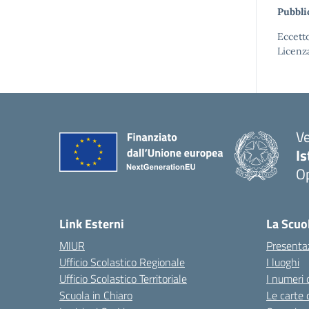
Pubbli
Eccetto
Licenz
V
I
Op
Link Esterni
La Scuo
MIUR
Presenta
Ufficio Scolastico Regionale
I luoghi
Ufficio Scolastico Territoriale
I numeri 
Scuola in Chiaro
Le carte 