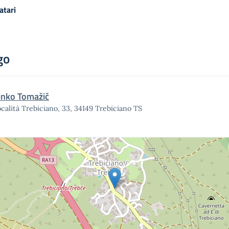
atari
go
inko Tomažič
calità Trebiciano, 33, 34149 Trebiciano TS