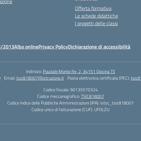
azione
Offerta formativa
Le schede didattiche
I progetti delle classi
3/2013
Albo online
Privacy Policy
Dichiarazione di accessibilità
Indirizzo:
Piazzale Monte Re, 2, 34151 Opicina TS
9
Email:
tsic818007@istruzione.it
Posta elettronica certificata (PEC):
tsic8
Codice fiscale: 90135570324
Codice meccanografico:
TSIC818007
Codice Indice delle Pubbliche Amministrazioni (IPA): istsc_tsic818007
Codice unico di fatturazione (CUF): UFDLZU