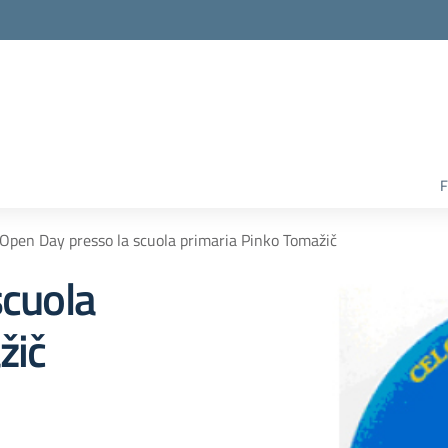
F
Open Day presso la scuola primaria Pinko Tomažič
scuola
žič