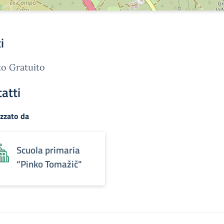
i
o Gratuito
atti
zzato da
Scuola primaria
“Pinko Tomažič"