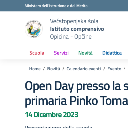
Vai ai contenuti
Vai al menu di navigazione
Vai al footer
Ministero dell'Istruzione e del Merito
Večstopenjska šola
Istituto comprensivo
Opicina - Opčine
Scuola
Servizi
Novità
Didattica
Home
Novità
Calendario eventi
Evento
Open Day presso la 
primaria Pinko Toma
14 Dicembre 2023
Presentazione della scuola