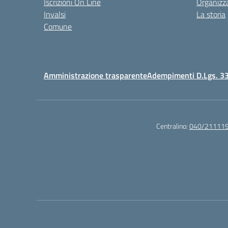
Iscrizioni On Line
Organizz
Invalsi
La storia
Comune
Amministrazione trasparente
Adempimenti D.Lgs. 3
Centralino:
040/21111