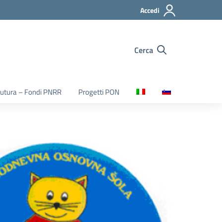
Accedi
Cerca
utura – Fondi PNRR
Progetti PON