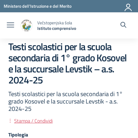
Vai ai contenuti
Vai al menu di navigazione
Vai al footer
Ministero dell'Istruzione e del Merito
Večstopenjska šola
Istituto comprensivo
Testi scolastici per la scuola
secondaria di 1° grado Kosovel
e la succursale Levstik – a.s.
2024-25
Testi scolastici per la scuola secondaria di 1°
grado Kosovel e la succursale Levstik - a.s.
2024-25
Stampa / Condividi
Tipologia