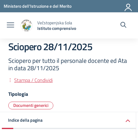
Vai ai contenuti
Vai al menu di navigazione
Vai al footer
Ministero dell'Istruzione e del Merito
Večstopenjska šola
Istituto comprensivo
Sciopero 28/11/2025
Sciopero per tutto il personale docente ed Ata
in data 28/11/2025
Stampa / Condividi
Tipologia
Documenti generici
Indice della pagina