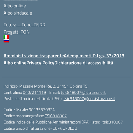
Albo online
Albo sindacale
Futura – Fondi PNRR
Progetti PON
Amministrazione trasparente
Adempimenti D.Lgs. 33/2013
Albo online
Privacy Policy
Dichiarazione di accessibilità
Indirizzo:
Piazzale Monte Re, 2, 34151 Opicina TS
Centralino:
040/211119
Email:
tsic818007@istruzione.it
Posta elettronica certificata (PEC):
tsic818007@pec.istruzione.it
Codice fiscale: 90135570324
Codice meccanografico:
TSIC818007
Codice Indice delle Pubbliche Amministrazioni (IPA): istsc_tsic818007
Codice unico di fatturazione (CUF): UFDLZU