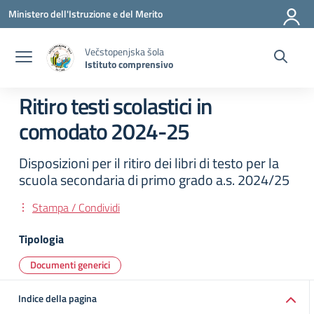
Vai ai contenuti
Vai al menu di navigazione
Vai al footer
Ministero dell'Istruzione e del Merito
Večstopenjska šola
Istituto comprensivo
Ritiro testi scolastici in
comodato 2024-25
Disposizioni per il ritiro dei libri di testo per la
scuola secondaria di primo grado a.s. 2024/25
Stampa / Condividi
Tipologia
Documenti generici
Indice della pagina