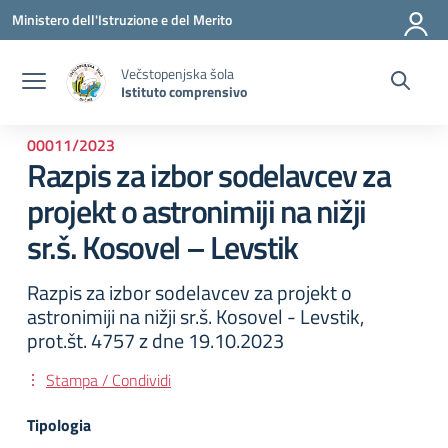
Vai ai contenuti
Vai al menu di navigazione
Vai al footer
Ministero dell'Istruzione e del Merito
Večstopenjska šola
Istituto comprensivo
00011/2023
Razpis za izbor sodelavcev za
projekt o astronimiji na nižji
sr.š. Kosovel – Levstik
Razpis za izbor sodelavcev za projekt o
astronimiji na nižji sr.š. Kosovel - Levstik,
prot.št. 4757 z dne 19.10.2023
Stampa / Condividi
Tipologia