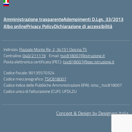
Amministrazione trasparente
Adempimenti D.Lgs. 33/2013
Albo online
Privacy Policy
Dichiarazione di accessibilità
Indirizzo:
Piazzale Monte Re, 2, 34151 Opicina TS
Centralino:
040/211119
Email:
tsic818007@istruzione.it
Posta elettronica certificata (PEC):
tsic818007@pec.istruzione.it
Codice fiscale: 90135570324
Codice meccanografico:
TSIC818007
Codice Indice delle Pubbliche Amministrazioni (IPA): istsc_tsic818007
Codice unico di fatturazione (CUF): UFDLZU
Concept & Design by Designers Italia