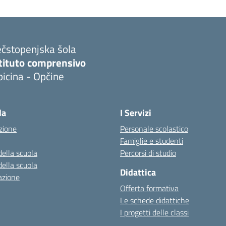
ečstopenjska šola
stituto comprensivo
icina - Opčine
la
I Servizi
zione
Personale scolastico
Famiglie e studenti
della scuola
Percorsi di studio
della scuola
Didattica
azione
Offerta formativa
Le schede didattiche
I progetti delle classi