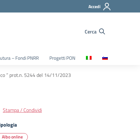
Accedi
Cerca
utura – Fondi PNRR
Progetti PON
tico ” prot.n. 5244 del 14/11/2023
Stampa / Condividi
ipologia
Albo online