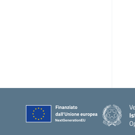
V
I
Op