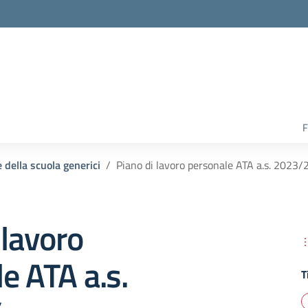
F
e della scuola generici
Piano di lavoro personale ATA a.s. 2023/
 lavoro
e ATA a.s.
T