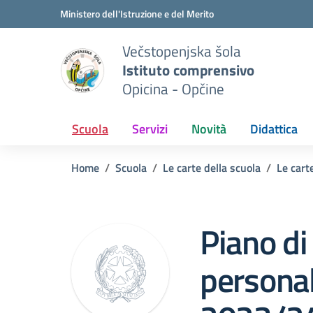
Vai ai contenuti
Vai al menu di navigazione
Vai al footer
Ministero dell'Istruzione e del Merito
Večstopenjska šola
Istituto comprensivo
Opicina - Opčine
Scuola
Servizi
Novità
Didattica
Home
Scuola
Le carte della scuola
Le cart
Piano di
personal