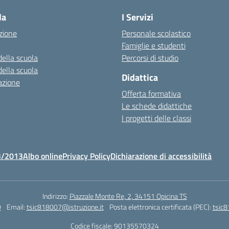
la
I Servizi
zione
Personale scolastico
Famiglie e studenti
della scuola
Percorsi di studio
della scuola
Didattica
azione
Offerta formativa
Le schede didattiche
I progetti delle classi
3/2013
Albo online
Privacy Policy
Dichiarazione di accessibilità
Indirizzo:
Piazzale Monte Re, 2, 34151 Opicina TS
9
Email:
tsic818007@istruzione.it
Posta elettronica certificata (PEC):
tsic8
Codice fiscale: 90135570324