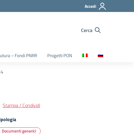
Accedi
Cerca
utura – Fondi PNRR
Progetti PON
24
Stampa / Condividi
ipologia
Documenti generici