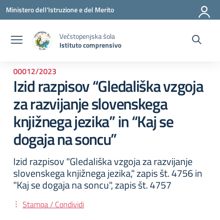
Vai ai contenuti
Vai al menu di navigazione
Vai al footer
Ministero dell'Istruzione e del Merito
Večstopenjska šola
Istituto comprensivo
00012/2023
Izid razpisov “Gledališka vzgoja
za razvijanje slovenskega
knjižnega jezika” in “Kaj se
dogaja na soncu”
Izid razpisov "Gledališka vzgoja za razvijanje
slovenskega knjižnega jezika," zapis št. 4756 in
"Kaj se dogaja na soncu", zapis št. 4757
Stampa / Condividi