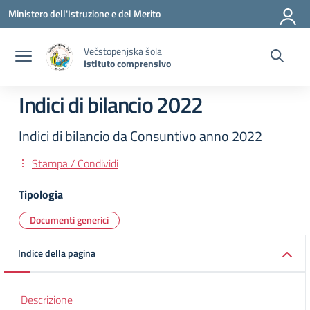
Vai ai contenuti
Vai al menu di navigazione
Vai al footer
Ministero dell'Istruzione e del Merito
Večstopenjska šola
Istituto comprensivo
Indici di bilancio 2022
Indici di bilancio da Consuntivo anno 2022
Stampa / Condividi
Tipologia
Documenti generici
Indice della pagina
Descrizione