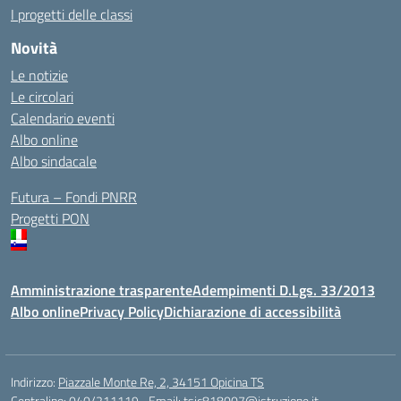
I progetti delle classi
Novità
Le notizie
Le circolari
Calendario eventi
Albo online
Albo sindacale
Futura – Fondi PNRR
Progetti PON
Amministrazione trasparente
Adempimenti D.Lgs. 33/2013
Albo online
Privacy Policy
Dichiarazione di accessibilità
Indirizzo:
Piazzale Monte Re, 2, 34151 Opicina TS
Centralino:
040/211119
Email:
tsic818007@istruzione.it