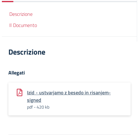
Descrizione
Il Documento
Descrizione
Allegati
Izid - ustvarjamo z besedo in risanjem-
signed
pdf - 420 kb