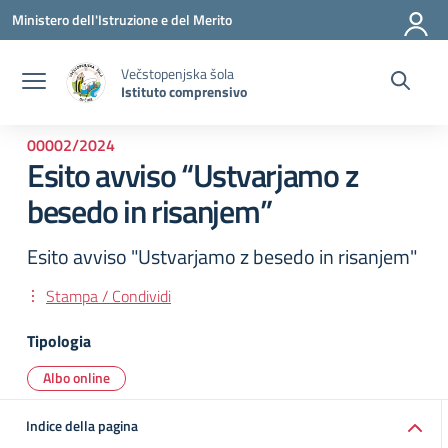
Vai ai contenuti
Vai al menu di navigazione
Vai al footer
Ministero dell'Istruzione e del Merito
Večstopenjska šola
Istituto comprensivo
00002/2024
Esito avviso “Ustvarjamo z
besedo in risanjem”
Esito avviso "Ustvarjamo z besedo in risanjem"
Stampa / Condividi
Tipologia
Albo online
Indice della pagina