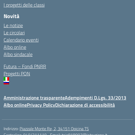
I progetti delle classi
Novità
Le notizie
Le circolari
Calendario eventi
Albo online
Albo sindacale
Futura – Fondi PNRR
Progetti PON
Amministrazione trasparente
Adempimenti D.Lgs. 33/2013
Albo online
Privacy Policy
Dichiarazione di accessibilità
Indirizzo:
Piazzale Monte Re, 2, 34151 Opicina TS
Centralino:
040/211119
Email:
tsic818007@istruzione.it