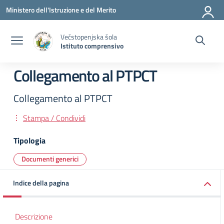
Vai ai contenuti
Vai al menu di navigazione
Vai al footer
Ministero dell'Istruzione e del Merito
Večstopenjska šola
Istituto comprensivo
Collegamento al PTPCT
Collegamento al PTPCT
Stampa / Condividi
Tipologia
Documenti generici
Indice della pagina
Descrizione