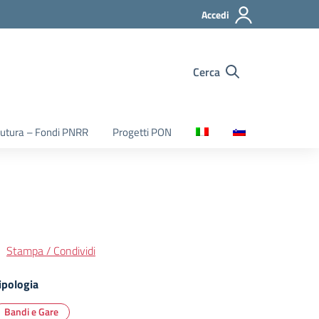
Accedi
Cerca
utura – Fondi PNRR
Progetti PON
Stampa / Condividi
ipologia
Bandi e Gare