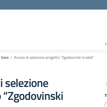
F
 Gare
Avviso di selezione progetto “Zgodovinski krožek”
i selezione
o “Zgodovinski
T