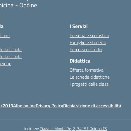
icina - Opčine
la
I Servizi
zione
Personale scolastico
Famiglie e studenti
della scuola
Percorsi di studio
della scuola
Didattica
azione
Offerta formativa
Le schede didattiche
I progetti delle classi
3/2013
Albo online
Privacy Policy
Dichiarazione di accessibilità
Indirizzo:
Piazzale Monte Re, 2, 34151 Opicina TS