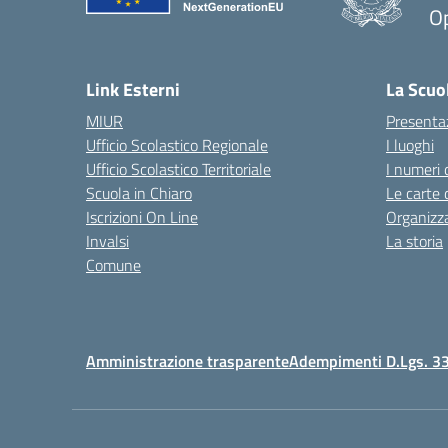
Op
Link Esterni
La Scuo
MIUR
Presenta
Ufficio Scolastico Regionale
I luoghi
Ufficio Scolastico Territoriale
I numeri 
Scuola in Chiaro
Le carte 
Iscrizioni On Line
Organizz
Invalsi
La storia
Comune
Amministrazione trasparente
Adempimenti D.Lgs. 3