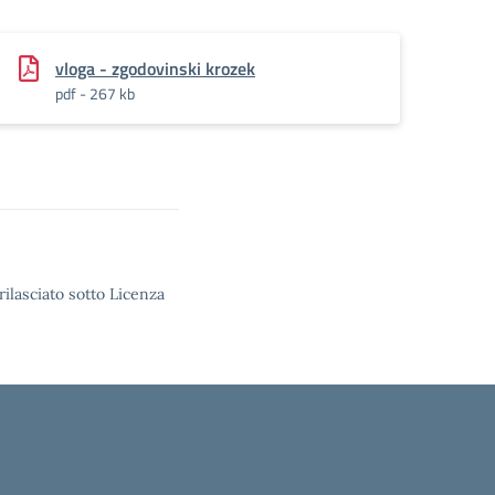
vloga - zgodovinski krozek
pdf - 267 kb
rilasciato sotto Licenza