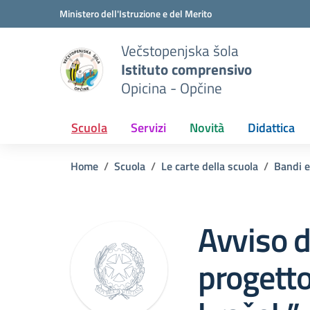
Vai ai contenuti
Vai al menu di navigazione
Vai al footer
Ministero dell'Istruzione e del Merito
Večstopenjska šola
Istituto comprensivo
Opicina - Opčine
Scuola
Servizi
Novità
Didattica
Home
Scuola
Le carte della scuola
Bandi e
Avviso d
progett