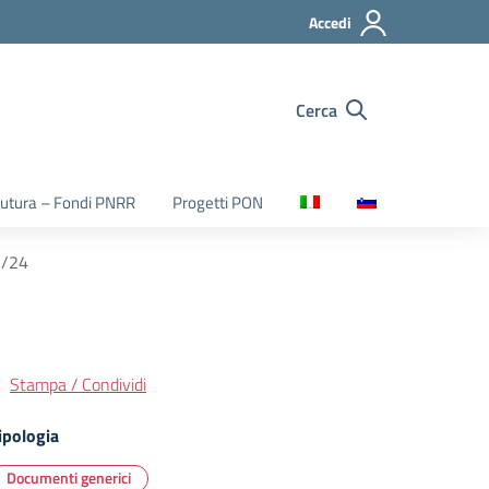
Accedi
Cerca
utura – Fondi PNRR
Progetti PON
3/24
Stampa / Condividi
ipologia
Documenti generici