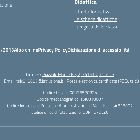
Didattica
azione
Offerta formativa
Le schede didattiche
I progetti delle classi
3/2013
Albo online
Privacy Policy
Dichiarazione di accessibilità
Indirizzo:
Piazzale Monte Re, 2, 34151 Opicina TS
9
Email:
tsic818007@istruzione.it
Posta elettronica certificata (PEC):
tsic8
Codice fiscale: 90135570324
Codice meccanografico:
TSIC818007
Codice Indice delle Pubbliche Amministrazioni (IPA): istsc_tsic818007
Codice unico di fatturazione (CUF): UFDLZU