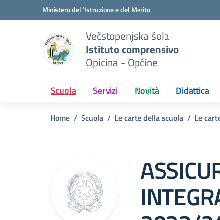
Vai ai contenuti
Vai al menu di navigazione
Vai al footer
Ministero dell'Istruzione e del Merito
Večstopenjska šola
Istituto comprensivo
Opicina - Opčine
Scuola
Servizi
Novità
Didattica
Home
Scuola
Le carte della scuola
Le cart
ASSICU
INTEGRA