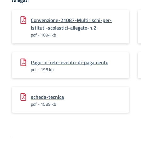
Allegati
Convenzione-21087-Multirischi-per-
Istituti-scolastici-allegato-n.2
pdf - 1094 kb
Pago-in-rete-evento-di-pagamento
pdf - 198 kb
scheda-tecnica
pdf - 1589 kb