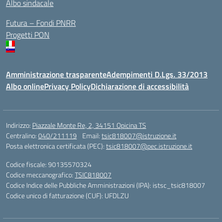
Albo sindacale
Futura – Fondi PNRR
Progetti PON
Amministrazione trasparente
Adempimenti D.Lgs. 33/2013
Albo online
Privacy Policy
Dichiarazione di accessibilità
Indirizzo:
Piazzale Monte Re, 2, 34151 Opicina TS
Centralino:
040/211119
Email:
tsic818007@istruzione.it
Posta elettronica certificata (PEC):
tsic818007@pec.istruzione.it
Codice fiscale: 90135570324
Codice meccanografico:
TSIC818007
Codice Indice delle Pubbliche Amministrazioni (IPA): istsc_tsic818007
Codice unico di fatturazione (CUF): UFDLZU