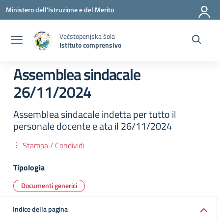
Vai ai contenuti
Vai al menu di navigazione
Vai al footer
Ministero dell'Istruzione e del Merito
Večstopenjska šola
Istituto comprensivo
Assemblea sindacale
26/11/2024
Assemblea sindacale indetta per tutto il
personale docente e ata il 26/11/2024
Stampa / Condividi
Tipologia
Documenti generici
Indice della pagina